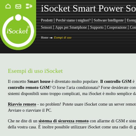
iSocket Smart Power So
|
|
|
Prodotti
Perchè siamo i migliori?
Software Intelligente
Esemp
|
|
|
|
Sensori
Apps per Smartphone
Supporto
Cooperazione
Cont
Home
Esempi di uso
Esempi di uso iSocket
Il concetto
Smart house
è diventato molto popolare.
Il controllo GSM
è 
controllo remoto GSM
? O forse l'aria condizionata? Forse desiderate co
sistemi disponibili sono troppo complicati, ma iSocket è molto semplice d
Riavvio remoto
- no problem! Potete usare iSocket come un server remoto 
Avviare o riavviare il PC.
Che ne dite di un
sistema di sicurezza remoto
con allarme di GSM e sist
della vostra casa. È inoltre possibile utilizzare iSocket come una radio di 