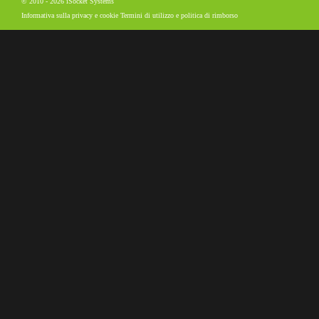
© 2010 - 2026 iSocket Systems
Informativa sulla privacy e cookie
Termini di utilizzo e politica di rimborso