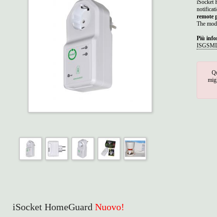
iSocket 
notificat
remote 
The mode
Più info
ISGSML7
Qu
migl
iSocket HomeGuard
Nuovo!