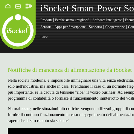
iSocket Smart Power So
|
|
|
Prodotti
Perchè siamo i migliori?
Software Intelligente
Esemp
|
|
|
|
Sensori
Apps per Smartphone
Supporto
Cooperazione
Cont
Home
Notifiche di mancanza di alimentazione da iSocket
Nella società moderna, è impossibile immaginare una vita senza elettricità
solo nell'industria, ma anche in casa. Prendiamo il caso di un normale frig
più importante, se la caduta di tensione "riba" il vostro business. Ad esempio
programma di contabilità o fornisce il funzionamento ininterrotto del vost
Naturalmente, nelle situazioni più critiche, vengono utilizzati gruppi di c
fornire il continuo funzionamento in caso di spegnimento dell'alimentazion
sapere che il sito remoto sia spento?