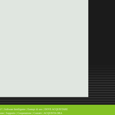
i?
|
Software Intelligente
|
Esempi di uso
|
DOVE ACQUISTARE
hone
|
Supporto
|
Cooperazione
|
Contatti
|
ACQUISTA ORA