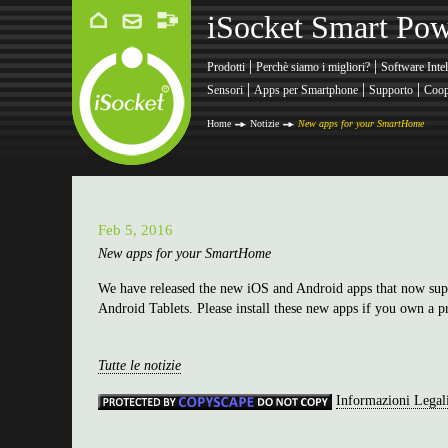
iSocket Smart Pow
|
|
Prodotti
Perchè siamo i migliori?
Software Intel
|
|
|
Sensori
Apps per Smartphone
Supporto
Coop
Home
Notizie
New apps for your SmartHome
Feb 5, 2016
New apps for your SmartHome
We have released the new iOS and Android apps that now supp
Android Tablets. Please install these new apps if you own a 
Tutte le notizie
Informazioni Legal