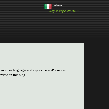
Italiano
Scegli la lingua del sito
e in more languages and support new iPhones and
 review
on this blog
.