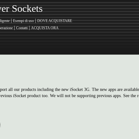
er Sockets
|
|
ligente
Esempi di uso
DOVE ACQUISTARE
|
|
erazione
Contatti
ACQUISTA ORA
ort all our products including the new iSocket 3G. The new apps are availabl
previous iSocket product too. We will not be supporting previous apps. See the
i