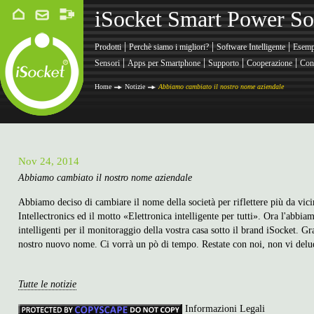
iSocket Smart Power So
|
|
|
Prodotti
Perchè siamo i migliori?
Software Intelligente
Esemp
|
|
|
|
Sensori
Apps per Smartphone
Supporto
Cooperazione
Cont
Home
Notizie
Abbiamo cambiato il nostro nome aziendale
Nov 24, 2014
Abbiamo cambiato il nostro nome aziendale
Abbiamo deciso di cambiare il nome della società per riflettere più da vic
Intellectronics ed il motto «Elettronica intelligente per tutti». Ora l'abb
intelligenti per il monitoraggio della vostra casa sotto il brand iSocket. 
nostro nuovo nome. Ci vorrà un pò di tempo. Restate con noi, non vi del
Tutte le notizie
Informazioni Legali