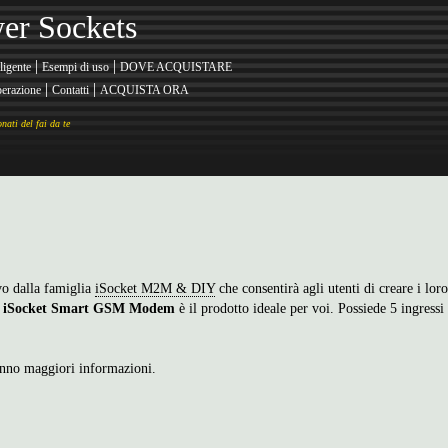
er Sockets
|
|
ligente
Esempi di uso
DOVE ACQUISTARE
|
|
erazione
Contatti
ACQUISTA ORA
ati del fai da te
ivo dalla famiglia
iSocket M2M & DIY
che consentirà agli utenti di creare i lor
e
iSocket Smart GSM Modem
è il prodotto ideale per voi. Possiede 5 ingressi
anno maggiori informazioni.