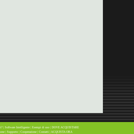
i?
|
Software Intelligente
|
Esempi di uso
|
DOVE ACQUISTARE
hone
|
Supporto
|
Cooperazione
|
Contatti
|
ACQUISTA ORA