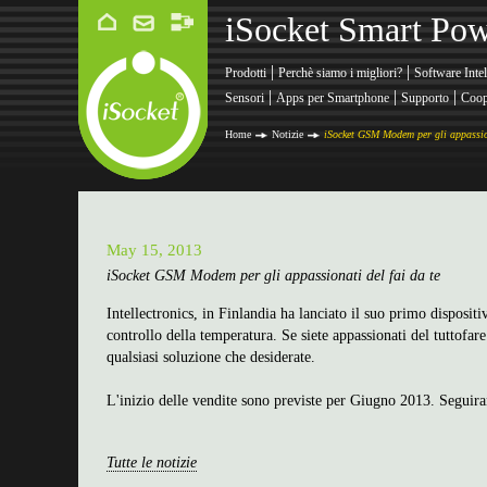
iSocket Smart Pow
|
|
Prodotti
Perchè siamo i migliori?
Software Intel
|
|
|
Sensori
Apps per Smartphone
Supporto
Coop
Home
Notizie
iSocket GSM Modem per gli appassion
May 15, 2013
iSocket GSM Modem per gli appassionati del fai da te
Intellectronics, in Finlandia ha lanciato il suo primo disposit
controllo della temperatura. Se siete appassionati del tuttofar
qualsiasi soluzione che desiderate.
L'inizio delle vendite sono previste per Giugno 2013. Seguir
Tutte le notizie