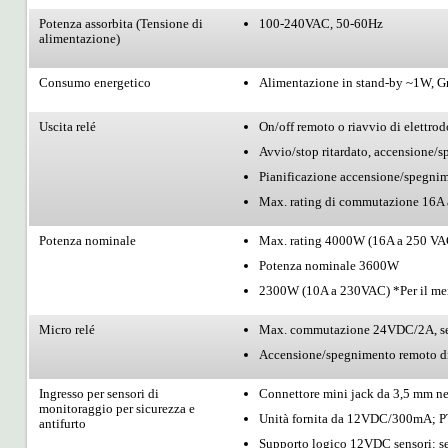
Potenza assorbita (Tensione di
100-240VAC, 50-60Hz
alimentazione)
Consumo energetico
Alimentazione in stand-by ~1W, G
Uscita relé
On/off remoto o riavvio di elett
Avvio/stop ritardato, accensione/s
Pianificazione accensione/spegni
Max. rating di commutazione 16A a 
Potenza nominale
Max. rating 4000W (16A a 250 VAC)
Potenza nominale 3600W
2300W (10A a 230VAC) *Per il mer
Micro relé
Max. commutazione 24VDC/2A, senz
Accensione/spegnimento remoto di
Ingresso per sensori di
Connettore mini jack da 3,5 mm nel
monitoraggio per sicurezza e
Unità fornita da 12VDC/300mA; PT
antifurto
Supporto logico 12VDC
sensori
: s