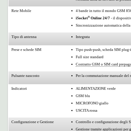
Rete Mobile
4 bande in tutto il mondo GS
®
iSocket
Online 24/7
- il disposit
Sincronizzazione automatica della d
Tipo di antenna
Integrata
Prese e schede SIM
Tipo push-push, scheda SIM plug-
Full size standard
Contratto GSM o SIM card prepag
Pulsante nascosto
Per la commutazione manuale del rel
Indicatori
ALIMENTAZIONE verde
GSM blu
MICROFONO giallo
USCITA rossa
Configurazione e Gestione
Controllo e configurazione degli S
Gestione tramite applicazioni per 