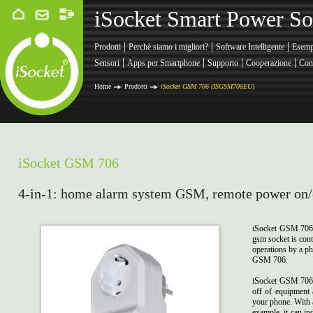
iSocket Smart Power So
|
|
|
Prodotti
Perchè siamo i migliori?
Software Intelligente
Esemp
|
|
|
|
Sensori
Apps per Smartphone
Supporto
Cooperazione
Cont
Home
Prodotti
iSocket GSM 706 (ISGSM706EU)
iSocket GSM 706
4-in-1: home alarm system GSM, remote power on/o
iSocket GSM 706 i
gsm socket is con
operations by a ph
GSM 706.
iSocket GSM 706 c
off of equipment 
your phone. With a
example, it can in