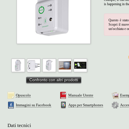
is happening in th
Questo è stato
Scopri il nuovo
un'occhiata e o
Confronto con altri prodotti
Opuscolo
Manuale Utente
Esemp
Immagini su Facebook
Apps per Smartphones
Access
Dati tecnici